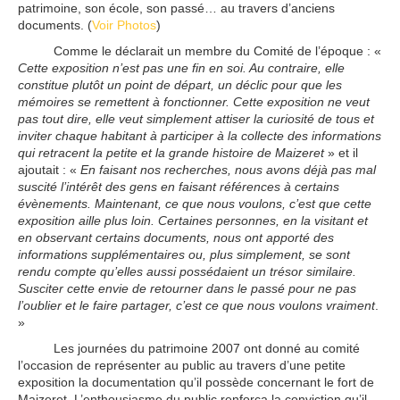
patrimoine, son école, son passé… au travers d’anciens
documents. (
Voir Photos
)
Comme le déclarait un membre du Comité de l’époque : «
Cette exposition n’est pas une fin en soi. Au contraire, elle
constitue plutôt un point de départ, un déclic pour que les
mémoires se remettent à fonctionner. Cette exposition ne veut
pas tout dire, elle veut simplement attiser la curiosité de tous et
inviter chaque habitant à participer à la collecte des informations
qui retracent la petite et la grande histoire de Maizeret
» et il
ajoutait : «
En faisant nos recherches, nous avons déjà pas mal
suscité l’intérêt des gens en faisant références à certains
évènements. Maintenant, ce que nous voulons, c’est que cette
exposition aille plus loin. Certaines personnes, en la visitant et
en observant certains documents, nous ont apporté des
informations supplémentaires ou, plus simplement, se sont
rendu compte qu’elles aussi possédaient un trésor similaire.
Susciter cette envie de retourner dans le passé pour ne pas
l’oublier et le faire partager, c’est ce que nous voulons vraiment
.
»
Les journées du patrimoine 2007 ont donné au comité
l’occasion de représenter au public au travers d’une petite
exposition la documentation qu’il possède concernant le fort de
Maizeret. L’enthousiasme du public renforça la conviction qu’il